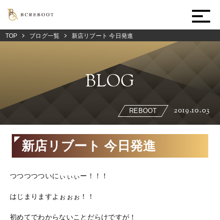
TOP
ブログ一覧
新店リブート 今日発進
BLOG
2019.10.03
REBOOT
新店リブート 今日発進
つつつつついにぃぃぃー！！！
はじまりますよぉぉぉ！！
初めてでわからないことだらけですが！