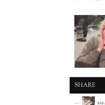
SHARE
おは