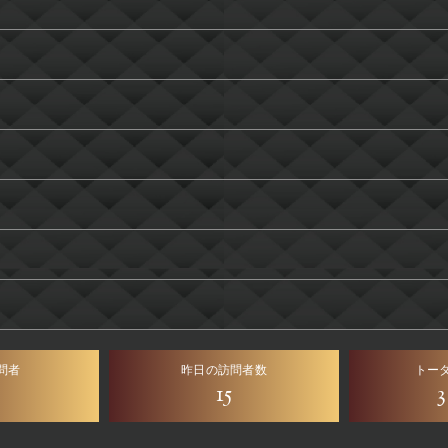
問者
昨日の訪問者数
トー
15
3