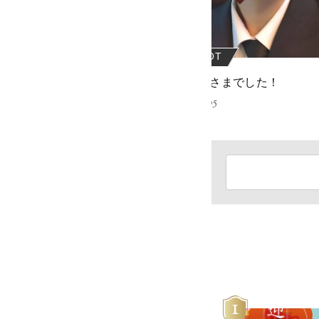
OT
REBOOT
ございます
おつかれさまでした！
07
2022.06.05
1