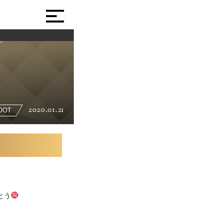
2020.01.21
OOT
とう