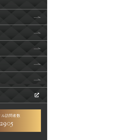
タル訪問者数
2905