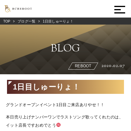
TOP
ブログ一覧
1日目しゅーりょ！
BLOG
2020.02.07
REBOOT
1日目しゅーりょ！
グランドオープンイベント1日目ご来店ありやせ！！
本日売り上げナンバーワンでラストソング歌ってくれたのは、
イット店長ですおめでとう