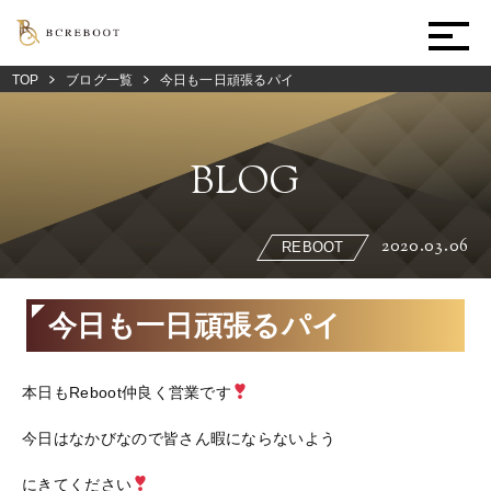
TOP
ブログ一覧
今日も一日頑張るパイ
BLOG
2020.03.06
REBOOT
今日も一日頑張るパイ
本日もReboot仲良く営業です
今日はなかびなので皆さん暇にならないよう
にきてください