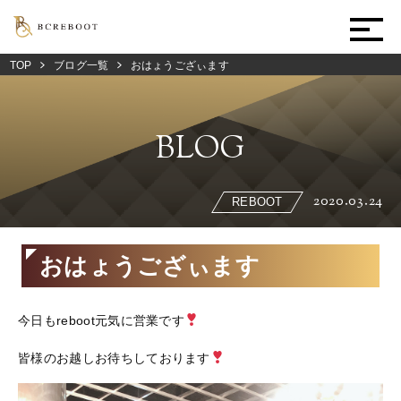
TOP
ブログ一覧
おはょうござぃます
BLOG
2020.03.24
REBOOT
おはょうござぃます
今日もreboot元気に営業です
皆様のお越しお待ちしております