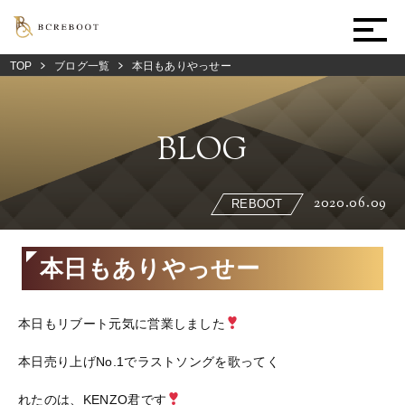
TOP
ブログ一覧
本日もありやっせー
BLOG
2020.06.09
REBOOT
本日もありやっせー
本日もリブート元気に営業しました
本日売り上げNo.1でラストソングを歌ってく
れたのは、KENZO君です