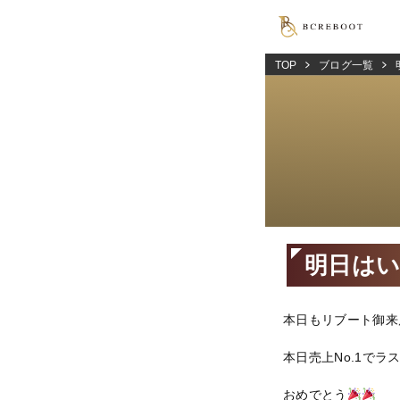
TOP
ブログ一覧
明日は
本日もリブート御来
本日売上No.1で
おめでとう