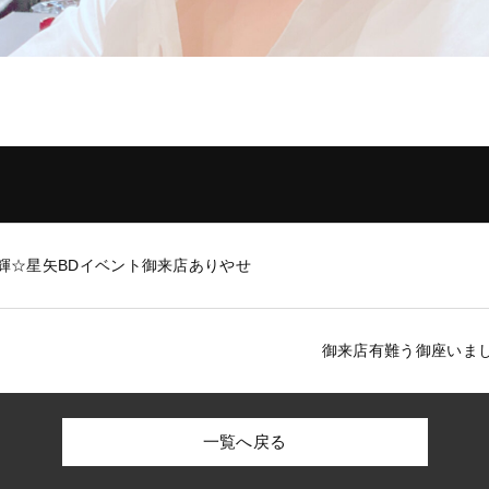
輝☆星矢BDイベント御来店ありやせ
御来店有難う御座いま
一覧へ戻る