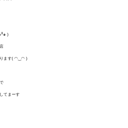
๑ )
店
ます( ◠‿◠ )
で
してまーす