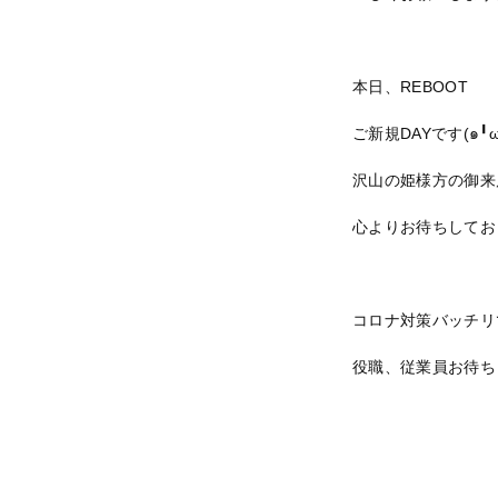
本日、REBOOT
ご新規DAYです(๑╹ω╹
沢山の姫様方の御来
心よりお待ちしており
コロナ対策バッチリ
役職、従業員お待ち