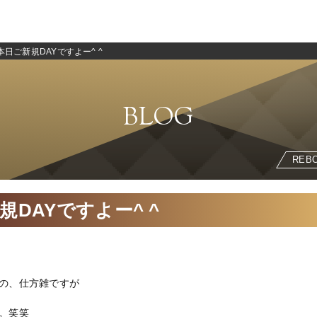
本日ご新規DAYですよー^ ^
BLOG
REB
規DAYですよー^ ^
の、仕方雑ですが
。笑笑