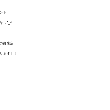
ント
し^_^
の御来店
ります！！