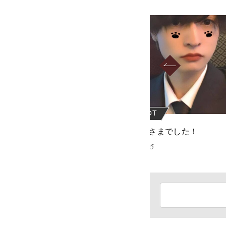
OT
REBOOT
ございます
おつかれさまでした！
07
2022.06.05