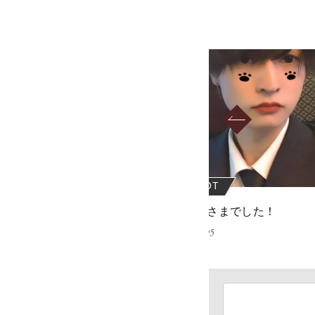
OT
REBOOT
ございます
おつかれさまでした！
07
2022.06.05