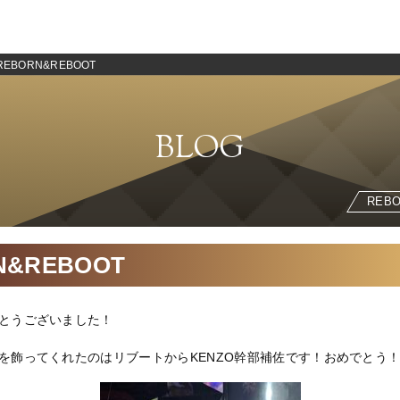
REBORN&REBOOT
BLOG
REB
N&REBOOT
とうございました！
を飾ってくれたのはリブートからKENZO幹部補佐です！おめでとう