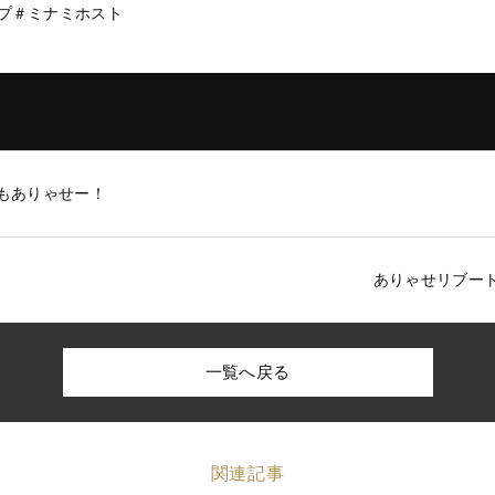
ープ＃ミナミホスト
もありゃせー！
ありゃせリブー
一覧へ戻る
関連記事