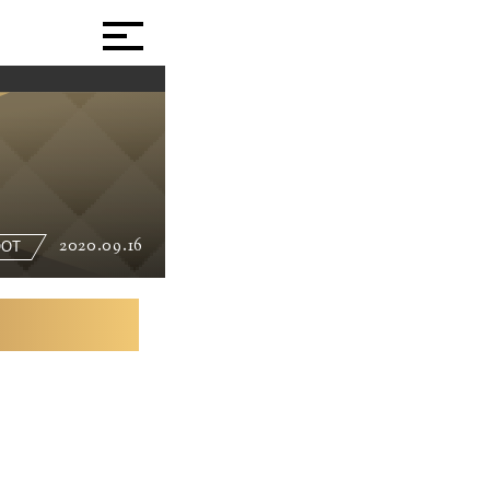
2020.09.16
OOT
！