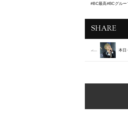
#BC最高#BCグル
SHARE
本日