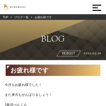
TOP
ブログ一覧
お疲れ様です
BLOG
2022.03.01
REBOOT
お疲れ様です
今月もお疲れ様でした！
また来月もがんばりましょう！
1枚目べんくん